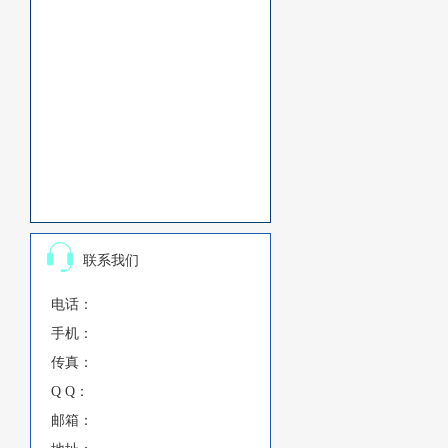
联系我们
电话：
手机：
传真：
Q Q：
邮箱：