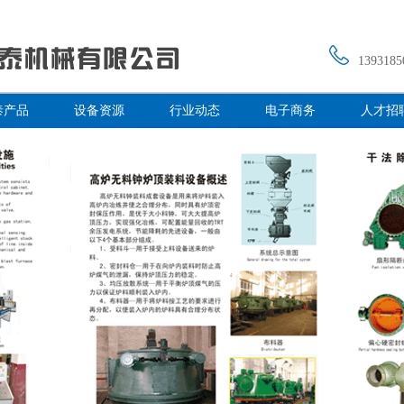
1393185
泰产品
设备资源
行业动态
电子商务
人才招