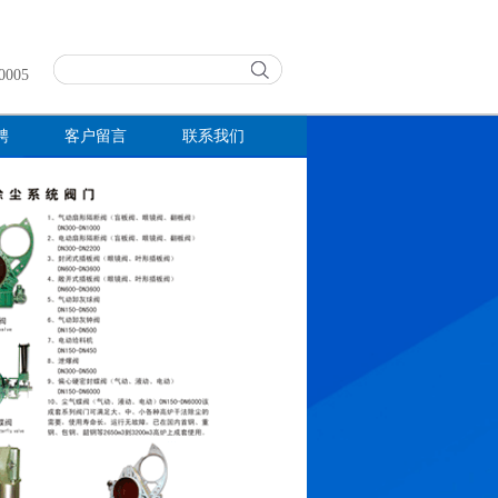
0005
聘
客户留言
联系我们